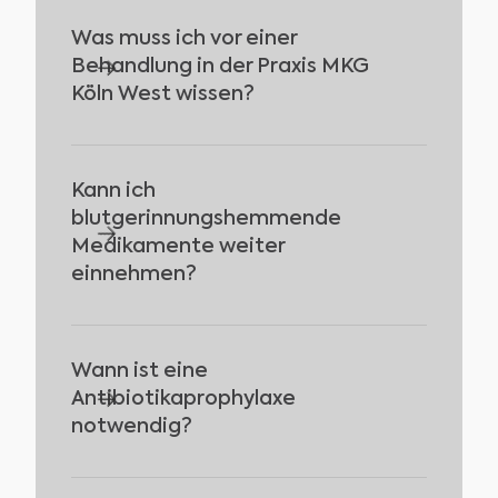
Was muss ich vor einer 
Behandlung in der Praxis MKG 
Köln West wissen?
Kann ich 
Wir führen ein ausführliches
blutgerinnungshemmende 
Beratungsgespräch, um Ihre
Medikamente weiter 
medizinische Vorgeschichte zu
einnehmen?
verstehen und die bestmögliche
Behandlung zu planen.
Wann ist eine 
ASS 100 kann in der Regel weiter
Antibiotikaprophylaxe 
eingenommen werden, während
notwendig?
marcumarisierte Patienten eine spezielle
Einstellung des Quick-Werts benötigen,
die vor dem Eingriff erfolgen muss.