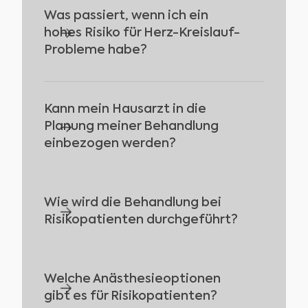
Was passiert, wenn ich ein 
Viele Risikopatienten benötigen eine
hohes Risiko für Herz-Kreislauf-
Antibiotikaprophylaxe. Dies wird vor
Probleme habe?
dem Eingriff mit Ihnen besprochen und
angepasst.
Kann mein Hausarzt in die 
Bei besonderen Risiken erfolgt der
Planung meiner Behandlung 
Eingriff unter Überwachung Ihrer Herz-
einbezogen werden?
und Kreislauffunktionen durch einen
Facharzt für Anästhesie.
Wie wird die Behandlung bei 
Ja, wir arbeiten eng mit Ihrem Hausarzt
Risikopatienten durchgeführt?
zusammen, um die Behandlung sicher
und individuell auf Ihre Bedürfnisse
abzustimmen.
Welche Anästhesieoptionen 
Die Behandlung wird mit besonderer
gibt es für Risikopatienten?
Sorgfalt und individuell abgestimmten