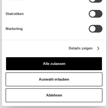
Einsatz von Piezotechnik und Mikroskop
LANGFRISTIGER ZAHNERHALT
Effektiver Schutz vor weiteren Infektionen
Statistiken
PERSÖNLICHE BETREUUNG
Wir begleiten Sie umfassend von der
Marketing
Beratung bis zur Nachsorge
TERMIN VEREINBAREN
Details zeigen
TERMIN VEREINBAREN
Alle zulassen
Auswahl erlauben
Ablehnen