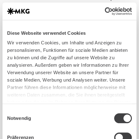
für Mund-, Kiefer- und Gesichtschirurgie zur
Seite. Beide sind Zahnärzte, Oralchirurgen und
Fachärzte für Mund-, Kiefer- und
Gesichtschirurgie. PD Dr. Dr. Zirk hat zudem eine
Diese Webseite verwendet Cookies
Zusatzweiterbildung in Plastische und
Wir verwenden Cookies, um Inhalte und Anzeigen zu
Ästhetische Operationen absolviert. Weitere
personalisieren, Funktionen für soziale Medien anbieten
Informationen zu unseren ästhetischen
zu können und die Zugriffe auf unsere Website zu
analysieren. Außerdem geben wir Informationen zu Ihrer
Eingriffen finden Sie auf
bunzbeauty.de
.
Verwendung unserer Website an unsere Partner für
Vertrauen Sie auf unsere Expertise, moderne
soziale Medien, Werbung und Analysen weiter. Unsere
Technik und individuelle Betreuung für gesunde
Partner führen diese Informationen möglicherweise mit
Zähne und ein schönes Lächeln.
weiteren Daten zusammen, die Sie ihnen bereitgestellt
haben oder die sie im Rahmen Ihrer Nutzung der Dienste
MINIMALINVASIVER EINGRIFF
gesammelt haben.
Einwilligungsauswahl
Schonende Technik für eine schnelle
Notwendig
Erholung
MODERNSTE AUSSTATTUNG
Präferenzen