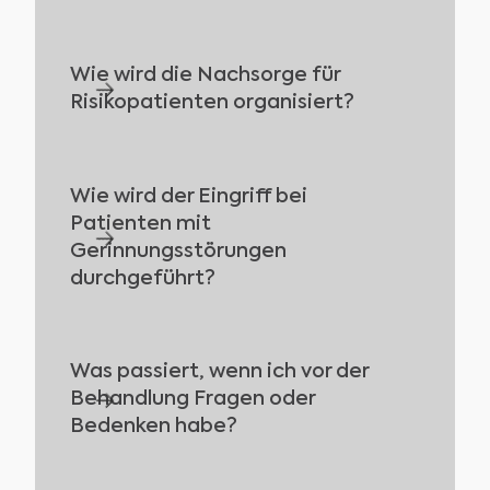
Medikamenten durchgeführt, um Risiken
zu minimieren.
Wie wird die Nachsorge für 
Für Risikopatienten bieten wir
Risikopatienten organisiert?
Anästhesiemethoden mit
kontinuierlicher Überwachung der Herz-
und Kreislauffunktionen an.
Wie wird der Eingriff bei 
Wir bieten eine umfangreiche
Patienten mit 
Nachsorge und stehen Ihnen bei Fragen
Gerinnungsstörungen 
jederzeit zur Verfügung.
durchgeführt?
Was passiert, wenn ich vor der 
Wir verwenden gerinnungsfördernde
Behandlung Fragen oder 
Medikamente und stellen sicher, dass
Bedenken habe?
der Quick-Wert korrekt eingestellt ist, um
das Risiko zu minimieren.