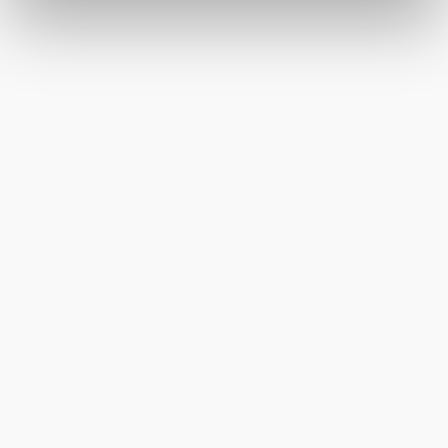
"Kompetente Beratung und
exakte Diagnostik"
Die Diagnostik bei Dr. Dr. Scholz in der
MKG Köln West Praxis war sehr gründlich.
Er nahm sich viel Zeit, um mir alle Optionen
für meine Implantatbehandlung zu
erklären. Die Beratung war klar und
verständlich, und ich fühlte mich bestens