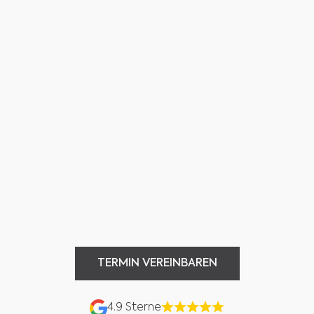
aufgehoben.
- Sandra W.
TERMIN VEREINBAREN
TERMIN VEREINBAREN
4.9 Sterne