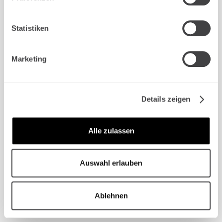
Statistiken
Bei MKG Köln West werden Sie von
erfahrenen Fachärzten betreut. Wir
Marketing
verbinden langjährige operative Expertise mit
moderner 3D-Diagnostik, kontinuierlicher
Fortbildung und einer persönlichen
Details zeigen
Betreuung, die sich an Ihren Bedürfnissen
orientiert.
Priv.-Doz. Dr. Dr. Matthias Zirk
ist Präsident der
Alle zulassen
Deutschen Gesellschaft für
Patientenspezifische Implantate (DGPSI) und
Auswahl erlauben
FOCUS Top-Mediziner 2026 in der
Implantologie. Er ist Facharzt mit Habilitation
für Mund-, Kiefer- und Gesichtschirurgie sowie
Ablehnen
Plastische und Ästhetische Operationen.