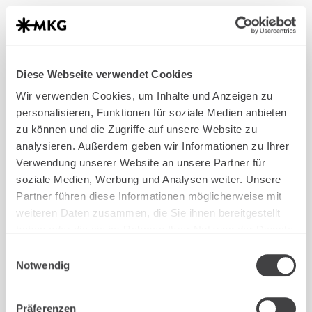
Diese Webseite verwendet Cookies
TERMIN BUCHEN
Wir verwenden Cookies, um Inhalte und Anzeigen zu
TERMIN BUCHEN
personalisieren, Funktionen für soziale Medien anbieten
Slide 3 of 3.
zu können und die Zugriffe auf unsere Website zu
analysieren. Außerdem geben wir Informationen zu Ihrer
Verwendung unserer Website an unsere Partner für
soziale Medien, Werbung und Analysen weiter. Unsere
Partner führen diese Informationen möglicherweise mit
weiteren Daten zusammen, die Sie ihnen bereitgestellt
haben oder die sie im Rahmen Ihrer Nutzung der Dienste
gesammelt haben.
Einwilligungsauswahl
Notwendig
Vereinbaren Sie Ihren Termin für eine
individuelle Beratung.
Bei MKG Köln West stehen Ihnen Dr. Dr. Johannes
Präferenzen