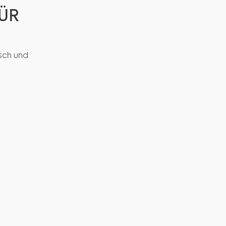
R J
isch und