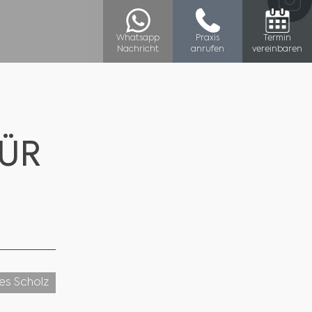
Whatsapp
Praxis
Termin
Nachricht
anrufen
vereinbaren
FÜR
nes Scholz