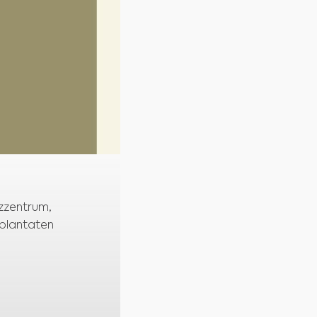
nzzentrum,
mplantaten