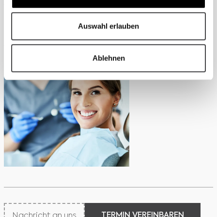
West
die Grundlage für festen Zahnersatz – funktional,
ästhetisch und dauerhaft stabil.
Auswahl erlauben
Jetzt Termin vereinbaren:
www.mkg-koeln-west.de
Ablehnen
TERMIN VEREINBAREN
Nachricht an uns