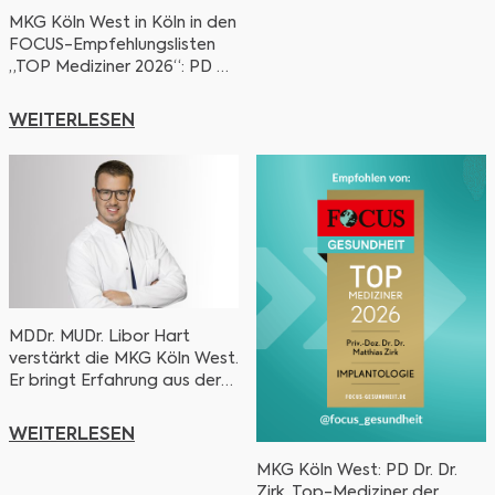
MKG Köln West in Köln in den
FOCUS-Empfehlungslisten
„TOP Mediziner 2026“: PD Dr.
Dr. Matthias Zirk (u. a.
Implantologie, MKG,
WEITERLESEN
Oralchirurgie,
Parodontologie, ästhetische
Gesichtsbehandlungen) und
Dr. Dr. Johannes Scholz (u. a.
Implantologie, MKG,
Oralchirurgie,
Parodontologie). Insgesamt
12 Nennungen in Kategorien.
MDDr. MUDr. Libor Hart
verstärkt die MKG Köln West.
Er bringt Erfahrung aus der
Universitätsmedizin Essen mit
und setzt klare
WEITERLESEN
Schwerpunkte in
Implantologie und
MKG Köln West: PD Dr. Dr.
ästhetischer Chirurgie.
Zirk, Top-Mediziner der