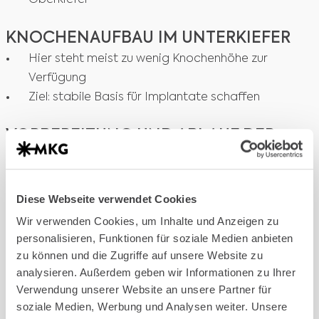
KNOCHENAUFBAU IM UNTERKIEFER
Hier steht meist zu wenig Knochenhöhe zur
Verfügung
Ziel: stabile Basis für Implantate schaffen
VORBEREITUNG UND ABLAUF DER
BEHANDLUNG
Diagnostik:
Röntgenbilder, DVT (3D-Scan) zur
exakten Analyse
Diese Webseite verwendet Cookies
Planung:
Auswahl der geeigneten Methode und
Wir verwenden Cookies, um Inhalte und Anzeigen zu
des Knochenmaterials
personalisieren, Funktionen für soziale Medien anbieten
zu können und die Zugriffe auf unsere Website zu
Eingriff:
Knochenaufbau mit eigenem Knochen
analysieren. Außerdem geben wir Informationen zu Ihrer
oder Ersatzmaterial, Abdeckung mit Membran
Verwendung unserer Website an unsere Partner für
Heilung:
je nach Verfahren mehrere Monate bis
soziale Medien, Werbung und Analysen weiter. Unsere
zur Implantation