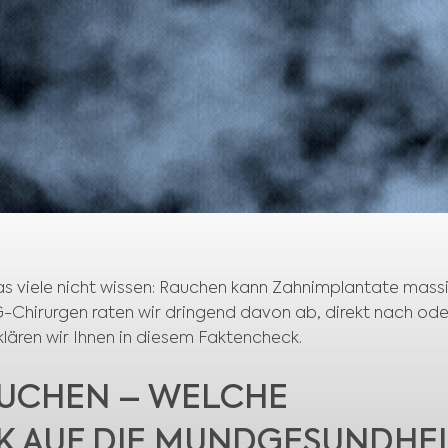
s viele nicht wissen: Rauchen kann Zahnimplantate mass
G-Chirurgen raten wir dringend davon ab, direkt nach ode
lären wir Ihnen in diesem Faktencheck.
UCHEN – WELCHE
K AUF DIE MUNDGESUNDHEI