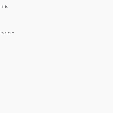
itis
lockern