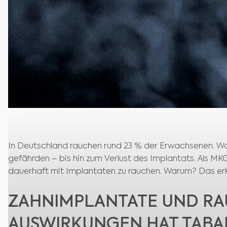
In Deutschland rauchen rund 23 % der Erwachsenen. Wa
gefährden – bis hin zum Verlust des Implantats. Als MK
dauerhaft mit Implantaten zu rauchen. Warum? Das erk
ZAHNIMPLANTATE UND RA
AUSWIRKUNGEN HAT TABA