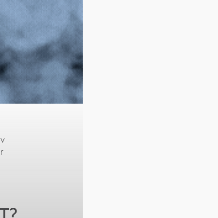
iv
r
T?