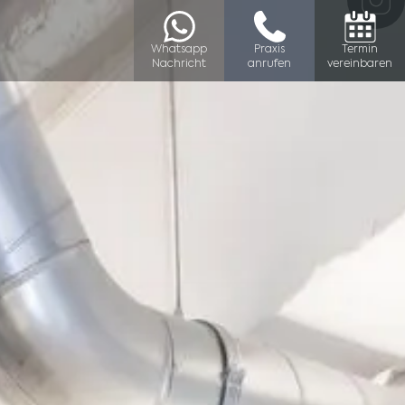
Whatsapp
Praxis
Termin
Nachricht
anrufen
vereinbaren